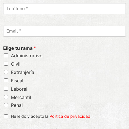
*
p
e
T
e
l
e
l
l
i
é
d
C
f
o
s
o
o
r
n
r
o
Elige tu rama
*
e
*
Administrativo
o
e
Civil
l
Extranjería
e
c
Fiscal
t
Laboral
r
ó
Mercantil
n
Penal
i
c
A
He leído y acepto la
Política de privacidad
.
o
c
*
e